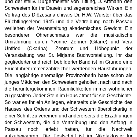
und der stellv. Bürgermeister von Tittling, J. Artmann den
Schwestern für ihr Dasein und segensreiches Wirken. Ein
Vortrag des Diözesanarchivars Dr. H.W. Wurster über das
Flüchtlingselend 1945 und die Vertreibung nach Passau
verliehen der Veranstaltung akademisches Gewicht. Ein
besonderer Ohrenschmaus war die musikalische
Umrahmung durch Yvonne Zehner (Gitarre) und Vera
Unfried (Okarina). Zentrum und Höhepunkt der
Veranstaltung war Sr. Mirjams Buchvorstellung. Ihr klar
gegliederter und reich bebilderter Band ist im Grunde eine
Frucht ihrer immer zahlreicher werdenden Hausführungen.
Die langjährige ehemalige Provinzoberin hatte schon als
junges Mädchen den Schwestern geholfen, nach und nach
die heruntergekommen Räumlichkeiten immer wohnlicher
zu gestalten. Jeder Stein im Haus atmet für sie Geschichte.
So war es ihr ein Anliegen, einerseits die Geschichte des
Hauses, des Ordens und der Schwestern überblickartig in
einer Schrift zu vereinen und andererseits die Erzählungen
der Schwestern, die die Vertreibung und den Anfang in
Passau noch erlebt hatten, für die Nachwelt
aufzubewahren. Die Festschrift ist im Nikolakloster für