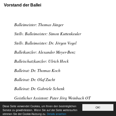
Vorstand der Ballei
Balleimeister: Thomas Jünger
Stellv. Balleimeister: Simon Kuttenkeuler
Stellv. Balleimeister: Dr. Jörgen Vogel
Balleikanzler: Alexander Meyer-Benz
Balleischatzkanzler: Ulrich Hock
Balleirat: Dr. Thomas Koch
Balleirat: Dr. Olaf Zucht
Balleirat: Dr. Gabriele Schenk
Geistlicher Assistent: Pater Jörg Weinbach OT
Diese Seite verwendet Cookies, um Ihnen den bestmöglichen
OK!
Service zu gewährleisten. Wenn Sie auf der Seite weitersurfen
stimmen Sie der Cookie-Nutzung zu.
Details ansehen