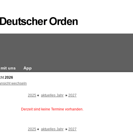
 mit uns
App
cht
2026
ansicht wechseln
2025
«
aktuelles Jahr
»
2027
Derzeit sind keine Termine vorhanden.
2025
«
aktuelles Jahr
»
2027