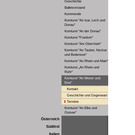
Geschichte
Balleivorstand
Kommende
Komturei "An Isar, Lech und
Donau"
Komturei "An der Donau"
Komturei "Franken"
Komturei "Am Oberrhein"
Komturei "An Tauber, Neckar
und Bodensee"
Komturei "An Rhein und Main"
Komturei „An Rhein und
Ruhr“
Komturei "An Weser und
Ems"
Kontakt
Geschichte und Gegenwart
Termine
Komturei "An Elbe und
Ostsee"
Österreich
Südtirol
Italien