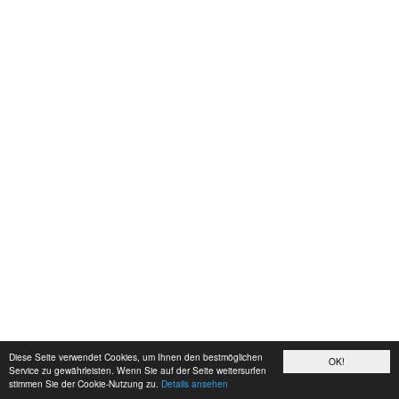
Diese Seite verwendet Cookies, um Ihnen den bestmöglichen
OK!
Service zu gewährleisten. Wenn Sie auf der Seite weitersurfen
stimmen Sie der Cookie-Nutzung zu.
Details ansehen