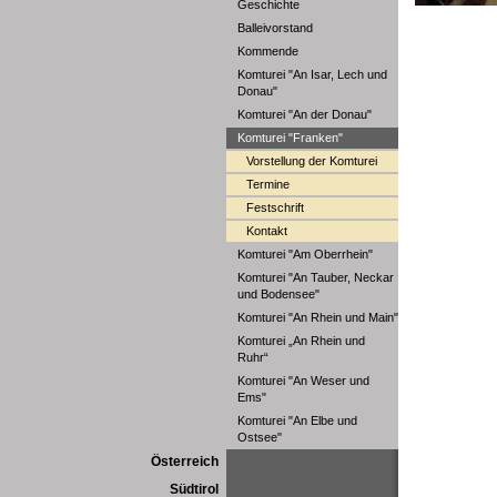
Geschichte
Balleivorstand
Kommende
Komturei "An Isar, Lech und
Donau"
Komturei "An der Donau"
Komturei "Franken"
Vorstellung der Komturei
Termine
Festschrift
Kontakt
Komturei "Am Oberrhein"
Komturei "An Tauber, Neckar
und Bodensee"
Komturei "An Rhein und Main"
Komturei „An Rhein und
Ruhr“
Komturei "An Weser und
Ems"
Komturei "An Elbe und
Ostsee"
Österreich
Südtirol