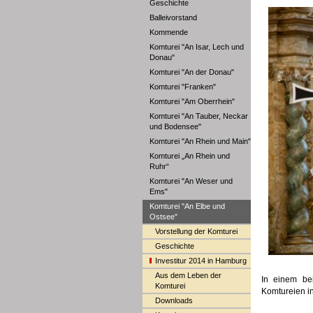
Geschichte
Balleivorstand
Kommende
Komturei "An Isar, Lech und
Donau"
Komturei "An der Donau"
Komturei "Franken"
Komturei "Am Oberrhein"
Komturei "An Tauber, Neckar
und Bodensee"
Komturei "An Rhein und Main"
Komturei „An Rhein und
Ruhr“
Komturei "An Weser und
Ems"
Komturei "An Elbe und
Ostsee"
Vorstellung der Komturei
Geschichte
Investitur 2014 in Hamburg
Aus dem Leben der
In einem be
Komturei
Komtureien i
Downloads