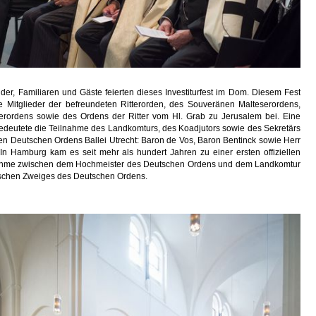
er, Familiaren und Gäste feierten dieses Investiturfest im Dom. Diesem Fest
e Mitglieder der befreundeten Ritterorden, des Souveränen Malteserordens,
erordens sowie des Ordens der Ritter vom Hl. Grab zu Jerusalem bei. Eine
edeutete die Teilnahme des Landkomturs, des Koadjutors sowie des Sekretärs
hen Deutschen Ordens Ballei Utrecht: Baron de Vos, Baron Bentinck sowie Herr
 In Hamburg kam es seit mehr als hundert Jahren zu einer ersten offiziellen
ahme zwischen dem Hochmeister des Deutschen Ordens und dem Landkomtur
schen Zweiges des Deutschen Ordens.