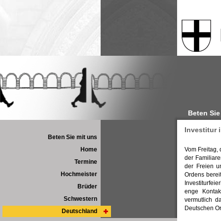
Beten Sie
Investitur
Beten Sie mit uns
Home
Vom Freitag, 
der Familiar
Termine
der Freien 
Hochmeister
Ordens bereit
Investiturfeie
Brüder
enge Kontak
Schwestern
vermutlich d
Deutschen Or
Deutschland