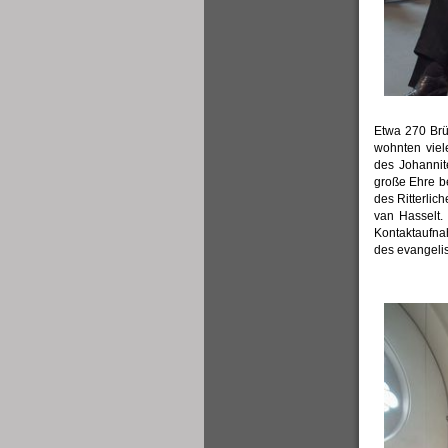
Etwa 270 Brüd
wohnten viel
des Johannit
große Ehre b
des Ritterlic
van Hasselt.
Kontaktaufn
des evangeli