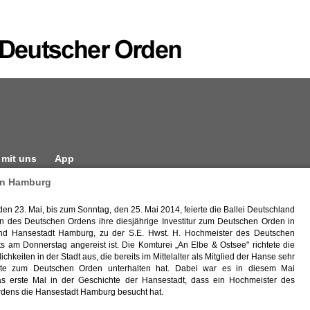
 mit uns
App
 in Hamburg
den 23. Mai, bis zum Sonntag, den 25. Mai 2014, feierte die Ballei Deutschland
en des Deutschen Ordens ihre diesjährige Investitur zum Deutschen Orden in
und Hansestadt Hamburg, zu der S.E. Hwst. H. Hochmeister des Deutschen
s am Donnerstag angereist ist. Die Komturei „An Elbe & Ostsee" richtete die
rlichkeiten in der Stadt aus, die bereits im Mittelalter als Mitglied der Hanse sehr
te zum Deutschen Orden unterhalten hat. Dabei war es in diesem Mai
as erste Mal in der Geschichte der Hansestadt, dass ein Hochmeister des
dens die Hansestadt Hamburg besucht hat.