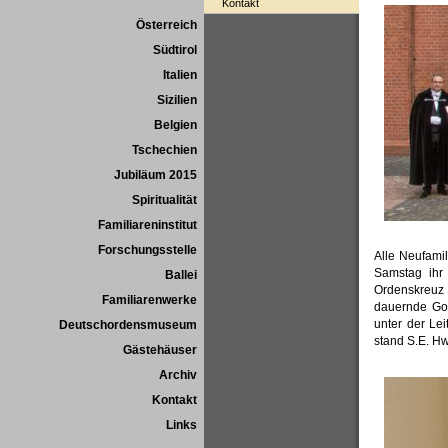
Kontakt
Österreich
Südtirol
Italien
Sizilien
Belgien
Tschechien
Jubiläum 2015
Spiritualität
Familiareninstitut
Forschungsstelle
Alle Neufami
Samstag ihr
Ballei
Ordenskreuz
Familiarenwerke
dauernde Got
unter der Le
Deutschordensmuseum
stand S.E. Hw
Gästehäuser
Archiv
Kontakt
Links