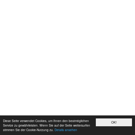
Diese Seite verwendet Cookies, um Ihnen den bestmöglichen
OK!
Service zu gewährleisten. Wenn Sie auf der Seite weitersurfen
stimmen Sie der Cookie-Nutzung zu.
Details ansehen