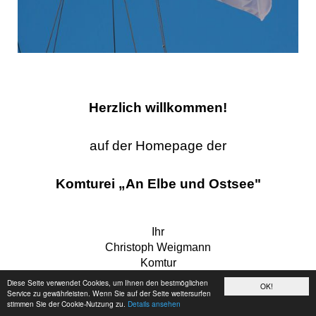
Herzlich willkommen!
auf der Homepage der
Komturei „An Elbe und Ostsee"
Ihr
Christoph Weigmann
Komtur
Diese Seite verwendet Cookies, um Ihnen den bestmöglichen
OK!
Service zu gewährleisten. Wenn Sie auf der Seite weitersurfen
stimmen Sie der Cookie-Nutzung zu.
Details ansehen