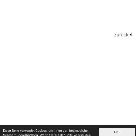
zurück
Diese Seite verwendet Cookies, um Ihnen den bestmöglichen
OK!
Service zu gewährleisten. Wenn Sie auf der Seite weitersurfen