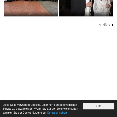
zurück
Die 4-Ordensgemeinschaften nach der
ER Hauptpastor Alexander Röder und
ökumenischen Andacht
Regens Prior Dr. Jürgen Wätjer
Diese Seite verwendet Cookies, um Ihnen den bestmöglichen
OK!
Service zu gewährleisten. Wenn Sie auf der Seite weitersurfen
stimmen Sie der Cookie-Nutzung zu.
Details ansehen