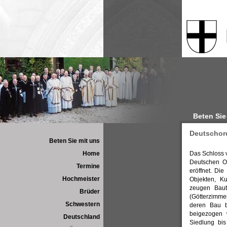
Beten Sie
Deutschor
Beten Sie mit uns
Home
Das Schloss 
Deutschen O
Termine
eröffnet. Di
Hochmeister
Objekten, K
zeugen Baut
Brüder
(Götterzimmer
Schwestern
deren Bau b
beigezogen 
Deutschland
Siedlung bis