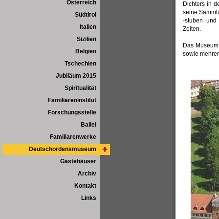
Österreich
Dichters in d
seine Sammlun
Südtirol
-stuben und
Italien
Zeiten.
Sizilien
Das Museum b
Belgien
sowie mehrer
Tschechien
Jubiläum 2015
Spiritualität
Familiareninstitut
Forschungsstelle
Ballei
Familiarenwerke
Deutschordensmuseum
Gästehäuser
Archiv
Kontakt
Links