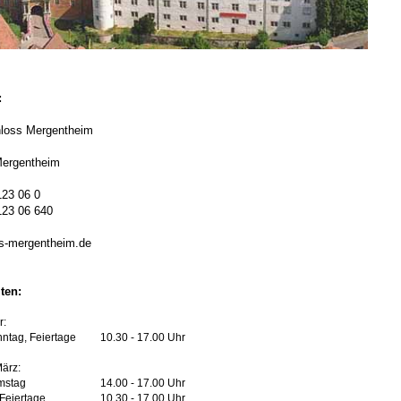
:
loss Mergentheim
ergentheim
123 06 0
123 06 640
s-mergentheim.de
ten:
r:
ntag, Feiertage
10.30 - 17.00 Uhr
ärz:
mstag
14.00 - 17.00 Uhr
Feiertage
10.30 - 17.00 Uhr