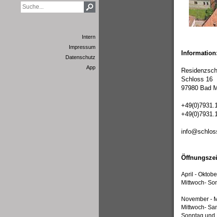
Intern
Impressum
Information
Datenschutz
App
Residenzsch
Schloss 16
97980 Bad M
+49(0)7931.
+49(0)7931.
info@schlos
Öffnungszei
April - Oktobe
Mittwoch- Son
November - M
Mittwoch- Sa
Sonntag und 