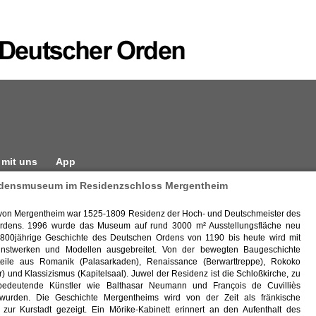
 mit uns
App
densmuseum im Residenzschloss Mergentheim
von Mergentheim war 1525-1809 Residenz der Hoch- und Deutschmeister des
rdens. 1996 wurde das Museum auf rund 3000 m² Ausstellungsfläche neu
e 800jährige Geschichte des Deutschen Ordens von 1190 bis heute wird mit
unstwerken und Modellen ausgebreitet. Von der bewegten Baugeschichte
eile aus Romanik (Palasarkaden), Renaissance (Berwarttreppe), Rokoko
) und Klassizismus (Kapitelsaal). Juwel der Residenz ist die Schloßkirche, zu
edeutende Künstler wie Balthasar Neumann und François de Cuvilliès
wurden. Die Geschichte Mergentheims wird von der Zeit als fränkische
 zur Kurstadt gezeigt. Ein Mörike-Kabinett erinnert an den Aufenthalt des