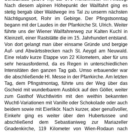
Nach diesem alpinen Höhepunkt der Wallfahrt ging es
stetig bergab über Waldwege ins Tal zu unserm nächsten
Nächtigungsort, Rohr im Gebirge. Der Pfingstsonntag
begann mit der Laudes in der Pfarrkirche St. Ulrich. Weiter
führte uns der Wiener Wallfahrerweg zur Kalten Kuchl in
Kleinzell, einer Raststätte die im 15. Jahrhundert entstand.
Von dort gelangt man über einsame Gründe und bergige
Auf- und Abwärtsstrecken nach St. Aeygd am Neuwald.
Eine relativ kurze Etappe von 22 Kilometern, aber für uns
sehr herausfordernd, da es Regen in unterschiedlichen
Intensitäten den ganzen Tag gab. Umso erbauender war
die abschließende Hl. Messe in der Pfarrkirche. Am letzten
Tag, dem Pfingstmontag, führte uns der Weg über das
Gscheid mit wunderbarem Ausblick auf den Göller, weiter
zum Gasthof Wuchtlwirtin mit den weithin bekannten
Wuchtl-Variationen mit Vanille oder Schokolade oder auch
beidem sowie mit Eierlikör. Nach kurzer, aber genußvoller,
Einkehr ging es weiter über den Hubertussee und
abschließend dem Sebastianiweg zur Mariazeller
Gnadenkirche, 119 Kilometer von Wien-Rodaun nach