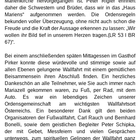
Marienkirche hervorgegangen ist. Peter Rigler erinnert
daher die Schwestern und Brüder, dass wir in das „Haus
Mariens“ aufgenommen werden. Die Ordensregeln
bekunden voller Überzeugung, ohne nicht auch schon die
Freude und die Kraft der Aussage erkennen zu lassen: „Wir
wollen ihr Bild tief in unserem Herzen tragen.(LR 53 ǀ BR
67)“.
Bei einem anschließenden späten Mittagessen im Gasthof
Pirker konnte diese würdevolle und stimmige sowie auf
allen Ebenen gelungene Wallfahrt mit einem gemütlichen
Beisammensein ihren Abschluß finden. Ein herzliches
Dankeschön an alle Teilnehmer, wie Sie auch immer nach
Mariazell gekommen waren, zu Fuß, per Rad, mit dem
Auto. Es war ein lebendiges Zeichen unserer
Ordensgemeinschaft am wichtigsten Wallfahrtsort
Österreichs. Ein besonderer Dank gilt den beiden
Organisatoren der Fußwallfahrt, Carl Rauch und Bernhard
Bonelli, sowie dem geistlichen Begleiter Peter Schipka,
der mit Gebet, Messfeiern und vielen Gesprächen
unterwegs, zum spirituellen Gelingen der Wallfahrt ganz